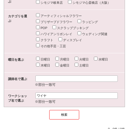
ぶ
シモジマ岐阜店
シモジマ心斎橋店（大阪）
アーティフィシャルフラワー
カテゴリを選
ぶ
プリザーブドフラワー
ラッピング
POP
スクラップブッキング
ハワイアンリボンレイ
ウェディング関連
クラフト
ディスプレイ
その他手芸・工芸
日曜日
月曜日
火曜日
水曜日
曜日を選ぶ
木曜日
金曜日
土曜日
講師名で選ぶ
※部分一致可
ワークショッ
プ名で選ぶ
※部分一致可