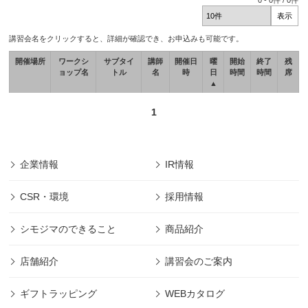
0
-
0
件 /
0
件
講習会名をクリックすると、詳細が確認でき、お申込みも可能です。
開催場所
ワークシ
サブタイ
講師
開催日
曜
開始
終了
残
ョップ名
トル
名
時
日
時間
時間
席
▲
1
企業情報
IR情報
CSR・環境
採用情報
シモジマのできること
商品紹介
店舗紹介
講習会のご案内
ギフトラッピング
WEBカタログ