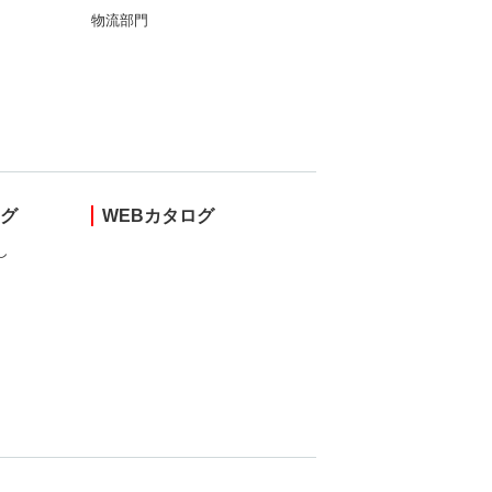
物流部門
ング
WEBカタログ
し