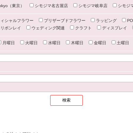
e tokyo（東京）
シモジマ名古屋店
シモジマ岐阜店
シモジ
ィシャルフラワー
プリザーブドフラワー
ラッピング
PO
リボンレイ
ウェディング関連
クラフト
ディスプレイ
月曜日
火曜日
水曜日
木曜日
金曜日
土曜日