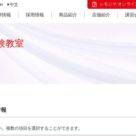
シモジマ オンライ
SH
中文
IR情報
採用情報
商品紹介
店舗紹介
講習
験教室
情報
い。複数の項目を選択することができます。