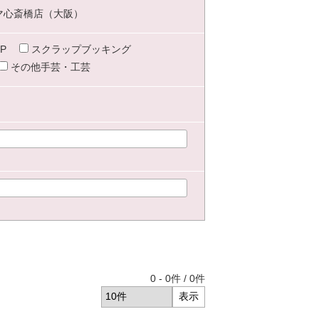
マ心斎橋店（大阪）
P
スクラップブッキング
その他手芸・工芸
0
-
0
件 /
0
件