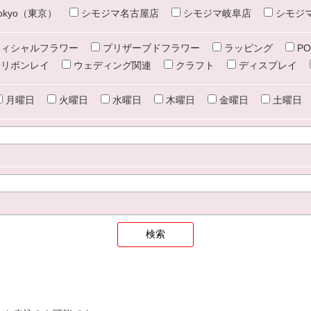
e tokyo（東京）
シモジマ名古屋店
シモジマ岐阜店
シモジ
ィシャルフラワー
プリザーブドフラワー
ラッピング
PO
リボンレイ
ウェディング関連
クラフト
ディスプレイ
月曜日
火曜日
水曜日
木曜日
金曜日
土曜日