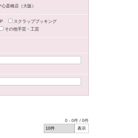
マ心斎橋店（大阪）
P
スクラップブッキング
その他手芸・工芸
0
-
0
件 /
0
件