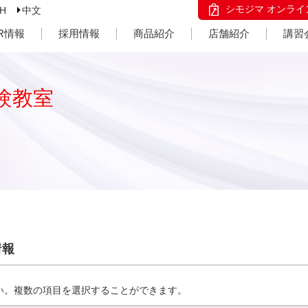
シモジマ オンライ
SH
中文
IR情報
採用情報
商品紹介
店舗紹介
講習
験教室
情報
い。複数の項目を選択することができます。