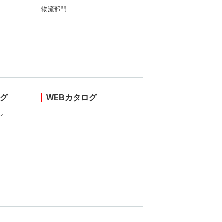
物流部門
ング
WEBカタログ
し