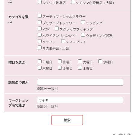
ぶ
シモジマ岐阜店
シモジマ心斎橋店（大阪）
アーティフィシャルフラワー
カテゴリを選
ぶ
プリザーブドフラワー
ラッピング
POP
スクラップブッキング
ハワイアンリボンレイ
ウェディング関連
クラフト
ディスプレイ
その他手芸・工芸
日曜日
月曜日
火曜日
水曜日
曜日を選ぶ
木曜日
金曜日
土曜日
講師名で選ぶ
※部分一致可
ワークショッ
プ名で選ぶ
※部分一致可