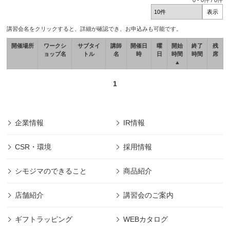
0
-
0
件 /
0
件
講習会名をクリックすると、詳細が確認でき、お申込みも可能です。
開催場所
ワークシ
サブタイ
講師
開催日
曜
開始
終了
残
ョップ名
トル
名
時
日
時間
時間
席
▲
1
企業情報
IR情報
CSR・環境
採用情報
シモジマのできること
商品紹介
店舗紹介
講習会のご案内
ギフトラッピング
WEBカタログ