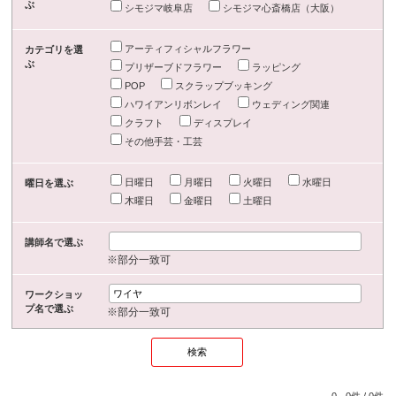
ぶ
シモジマ岐阜店
シモジマ心斎橋店（大阪）
アーティフィシャルフラワー
カテゴリを選
ぶ
プリザーブドフラワー
ラッピング
POP
スクラップブッキング
ハワイアンリボンレイ
ウェディング関連
クラフト
ディスプレイ
その他手芸・工芸
日曜日
月曜日
火曜日
水曜日
曜日を選ぶ
木曜日
金曜日
土曜日
講師名で選ぶ
※部分一致可
ワークショッ
プ名で選ぶ
※部分一致可