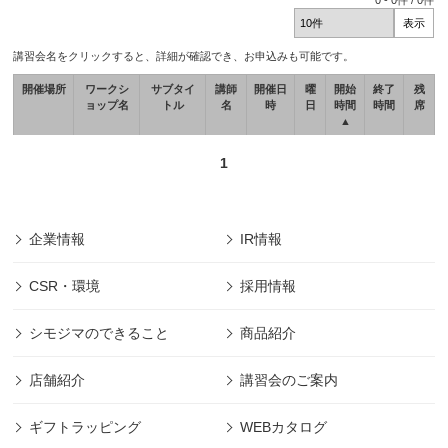
0
-
0
件 /
0
件
講習会名をクリックすると、詳細が確認でき、お申込みも可能です。
開催場所
ワークシ
サブタイ
講師
開催日
曜
開始
終了
残
ョップ名
トル
名
時
日
時間
時間
席
▲
1
企業情報
IR情報
CSR・環境
採用情報
シモジマのできること
商品紹介
店舗紹介
講習会のご案内
ギフトラッピング
WEBカタログ