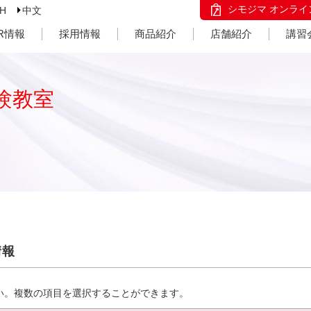
シモジマ オンライ
SH
中文
IR情報
採用情報
商品紹介
店舗紹介
講習
験教室
情報
い。複数の項目を選択することができます。