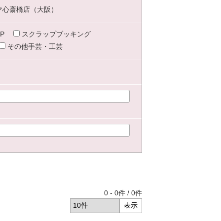
マ心斎橋店（大阪）
P
スクラップブッキング
その他手芸・工芸
0
-
0
件 /
0
件