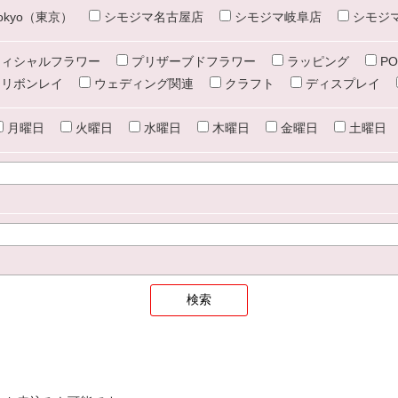
e tokyo（東京）
シモジマ名古屋店
シモジマ岐阜店
シモジ
ィシャルフラワー
プリザーブドフラワー
ラッピング
PO
リボンレイ
ウェディング関連
クラフト
ディスプレイ
月曜日
火曜日
水曜日
木曜日
金曜日
土曜日