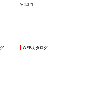
物流部門
ング
WEBカタログ
し