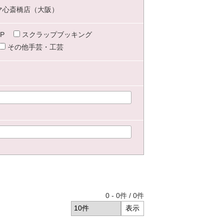
マ心斎橋店（大阪）
P
スクラップブッキング
その他手芸・工芸
0
-
0
件 /
0
件