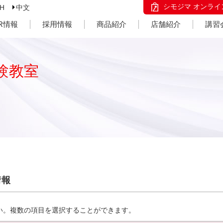
シモジマ オンライ
SH
中文
IR情報
採用情報
商品紹介
店舗紹介
講習
験教室
情報
い。複数の項目を選択することができます。