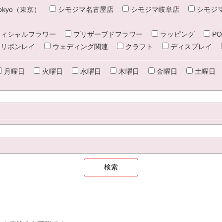
e tokyo（東京）
シモジマ名古屋店
シモジマ岐阜店
シモジ
ィシャルフラワー
プリザーブドフラワー
ラッピング
PO
リボンレイ
ウェディング関連
クラフト
ディスプレイ
月曜日
火曜日
水曜日
木曜日
金曜日
土曜日