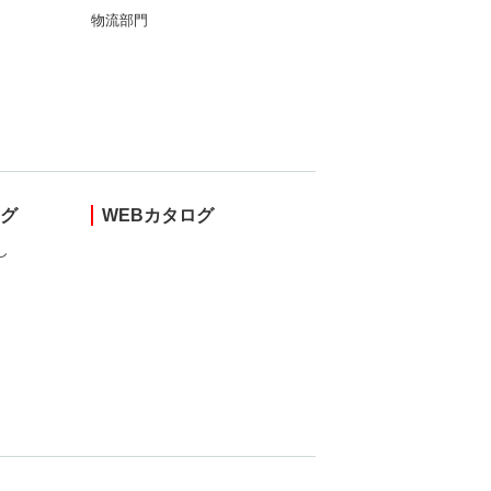
物流部門
ング
WEBカタログ
し