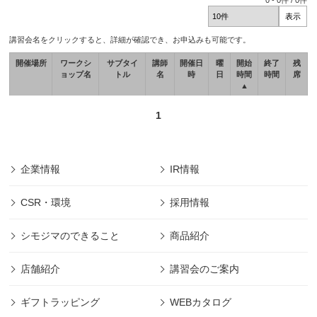
0
-
0
件 /
0
件
講習会名をクリックすると、詳細が確認でき、お申込みも可能です。
開催場所
ワークシ
サブタイ
講師
開催日
曜
開始
終了
残
ョップ名
トル
名
時
日
時間
時間
席
▲
1
企業情報
IR情報
CSR・環境
採用情報
シモジマのできること
商品紹介
店舗紹介
講習会のご案内
ギフトラッピング
WEBカタログ