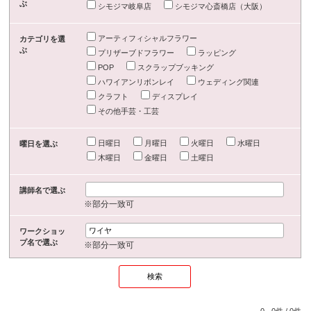
ぶ
シモジマ岐阜店
シモジマ心斎橋店（大阪）
アーティフィシャルフラワー
カテゴリを選
ぶ
プリザーブドフラワー
ラッピング
POP
スクラップブッキング
ハワイアンリボンレイ
ウェディング関連
クラフト
ディスプレイ
その他手芸・工芸
日曜日
月曜日
火曜日
水曜日
曜日を選ぶ
木曜日
金曜日
土曜日
講師名で選ぶ
※部分一致可
ワークショッ
プ名で選ぶ
※部分一致可