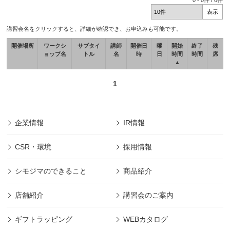
0
-
0
件 /
0
件
講習会名をクリックすると、詳細が確認でき、お申込みも可能です。
開催場所
ワークシ
サブタイ
講師
開催日
曜
開始
終了
残
ョップ名
トル
名
時
日
時間
時間
席
▲
1
企業情報
IR情報
CSR・環境
採用情報
シモジマのできること
商品紹介
店舗紹介
講習会のご案内
ギフトラッピング
WEBカタログ