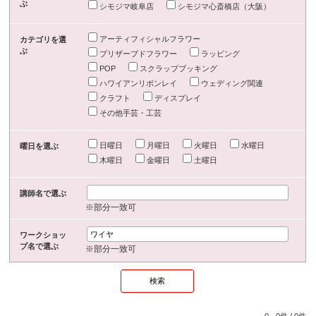
ぶ
シモジマ岐阜店
シモジマ心斎橋店（大阪）
アーティフィシャルフラワー
カテゴリを選
ぶ
プリザーブドフラワー
ラッピング
POP
スクラップブッキング
ハワイアンリボンレイ
ウェディング関連
クラフト
ディスプレイ
その他手芸・工芸
日曜日
月曜日
火曜日
水曜日
曜日を選ぶ
木曜日
金曜日
土曜日
講師名で選ぶ
※部分一致可
ワークショッ
プ名で選ぶ
※部分一致可