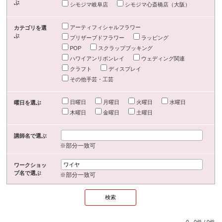
ぶ
シモジマ岐阜店
シモジマ心斎橋店（大阪）
アーティフィシャルフラワー
カテゴリを選
ぶ
プリザーブドフラワー
ラッピング
POP
スクラップブッキング
ハワイアンリボンレイ
ウェディング関連
クラフト
ディスプレイ
その他手芸・工芸
日曜日
月曜日
火曜日
水曜日
曜日を選ぶ
木曜日
金曜日
土曜日
講師名で選ぶ
※部分一致可
ワークショッ
プ名で選ぶ
※部分一致可