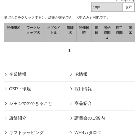
0
-
0
件 /
0
件
講習会名をクリックすると、詳細が確認でき、お申込みも可能です。
開催場所
ワークシ
サブタイ
講師
開催日
曜
開始
終了
残
ョップ名
トル
名
時
日
時間
時間
席
▲
1
企業情報
IR情報
CSR・環境
採用情報
シモジマのできること
商品紹介
店舗紹介
講習会のご案内
ギフトラッピング
WEBカタログ