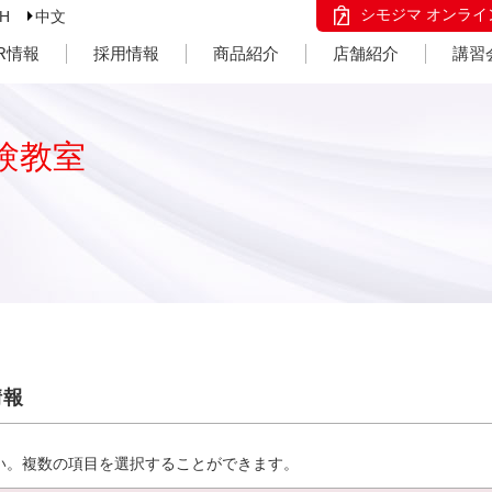
シモジマ オンライ
SH
中文
IR情報
採用情報
商品紹介
店舗紹介
講習
験教室
情報
い。複数の項目を選択することができます。