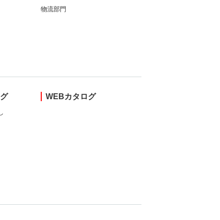
物流部門
ング
WEBカタログ
し