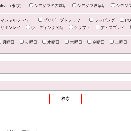
e tokyo（東京）
シモジマ名古屋店
シモジマ岐阜店
シモジ
ィシャルフラワー
プリザーブドフラワー
ラッピング
PO
リボンレイ
ウェディング関連
クラフト
ディスプレイ
月曜日
火曜日
水曜日
木曜日
金曜日
土曜日