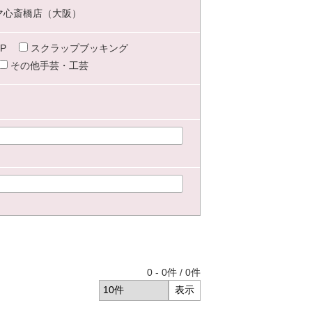
マ心斎橋店（大阪）
P
スクラップブッキング
その他手芸・工芸
0
-
0
件 /
0
件