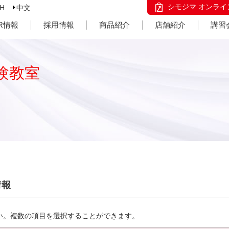
シモジマ オンライ
SH
中文
IR情報
採用情報
商品紹介
店舗紹介
講習
験教室
情報
い。複数の項目を選択することができます。