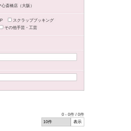
マ心斎橋店（大阪）
P
スクラップブッキング
その他手芸・工芸
0
-
0
件 /
0
件