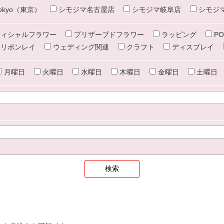
e tokyo（東京）
シモジマ名古屋店
シモジマ岐阜店
シモジ
ィシャルフラワー
プリザーブドフラワー
ラッピング
PO
リボンレイ
ウェディング関連
クラフト
ディスプレイ
月曜日
火曜日
水曜日
木曜日
金曜日
土曜日