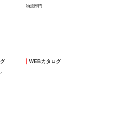
物流部門
ング
WEBカタログ
し