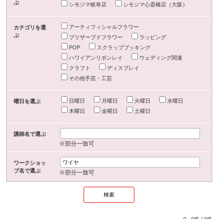
ぶ
シモジマ岐阜店
シモジマ心斎橋店（大阪）
アーティフィシャルフラワー
カテゴリを選
ぶ
プリザーブドフラワー
ラッピング
POP
スクラップブッキング
ハワイアンリボンレイ
ウェディング関連
クラフト
ディスプレイ
その他手芸・工芸
日曜日
月曜日
火曜日
水曜日
曜日を選ぶ
木曜日
金曜日
土曜日
講師名で選ぶ
※部分一致可
ワークショッ
プ名で選ぶ
※部分一致可