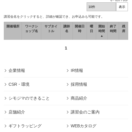
0
-
0
件 /
0
件
講習会名をクリックすると、詳細が確認でき、お申込みも可能です。
開催場所
ワークシ
サブタイ
講師
開催日
曜
開始
終了
残
ョップ名
トル
名
時
日
時間
時間
席
▲
1
企業情報
IR情報
CSR・環境
採用情報
シモジマのできること
商品紹介
店舗紹介
講習会のご案内
ギフトラッピング
WEBカタログ