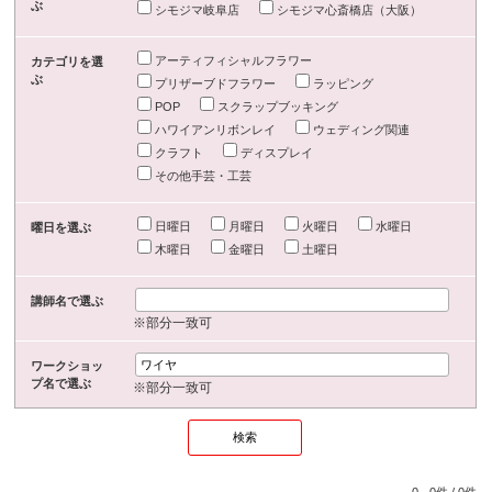
ぶ
シモジマ岐阜店
シモジマ心斎橋店（大阪）
アーティフィシャルフラワー
カテゴリを選
ぶ
プリザーブドフラワー
ラッピング
POP
スクラップブッキング
ハワイアンリボンレイ
ウェディング関連
クラフト
ディスプレイ
その他手芸・工芸
日曜日
月曜日
火曜日
水曜日
曜日を選ぶ
木曜日
金曜日
土曜日
講師名で選ぶ
※部分一致可
ワークショッ
プ名で選ぶ
※部分一致可