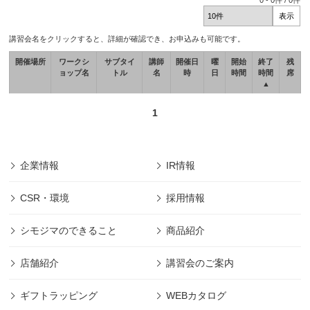
0
-
0
件 /
0
件
講習会名をクリックすると、詳細が確認でき、お申込みも可能です。
開催場所
ワークシ
サブタイ
講師
開催日
曜
開始
終了
残
ョップ名
トル
名
時
日
時間
時間
席
▲
1
企業情報
IR情報
CSR・環境
採用情報
シモジマのできること
商品紹介
店舗紹介
講習会のご案内
ギフトラッピング
WEBカタログ