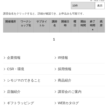
0
-
0
件 /
0
件
講習会名をクリックすると、詳細が確認でき、お申込みも可能です。
開催場所
ワークシ
サブタイ
講師
開催日
曜
開始
終了
残
ョップ名
トル
名
時
日
時間
時間
席
▲
1
企業情報
IR情報
CSR・環境
採用情報
シモジマのできること
商品紹介
店舗紹介
講習会のご案内
ギフトラッピング
WEBカタログ