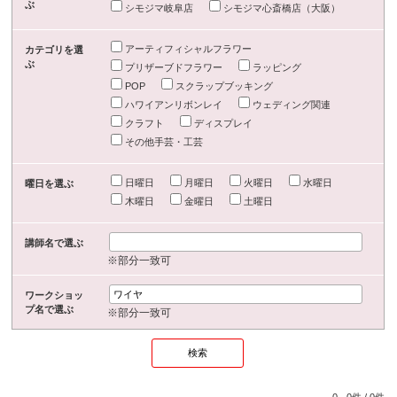
ぶ
シモジマ岐阜店
シモジマ心斎橋店（大阪）
アーティフィシャルフラワー
カテゴリを選
ぶ
プリザーブドフラワー
ラッピング
POP
スクラップブッキング
ハワイアンリボンレイ
ウェディング関連
クラフト
ディスプレイ
その他手芸・工芸
日曜日
月曜日
火曜日
水曜日
曜日を選ぶ
木曜日
金曜日
土曜日
講師名で選ぶ
※部分一致可
ワークショッ
プ名で選ぶ
※部分一致可