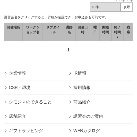
0
-
0
件 /
0
件
講習会名をクリックすると、詳細が確認でき、お申込みも可能です。
開催場所
ワークシ
サブタイ
講師
開催日
曜
開始
終了
残
ョップ名
トル
名
時
日
時間
時間
席
▲
1
企業情報
IR情報
CSR・環境
採用情報
シモジマのできること
商品紹介
店舗紹介
講習会のご案内
ギフトラッピング
WEBカタログ