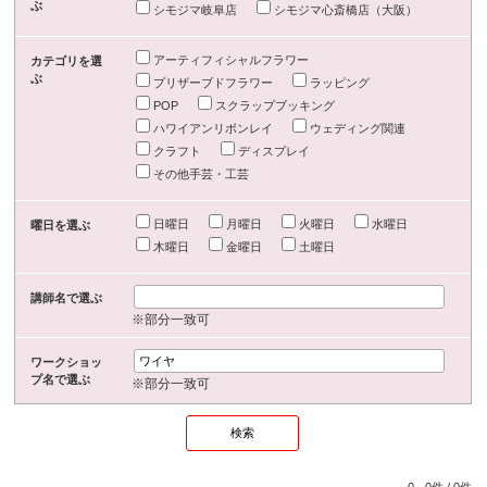
ぶ
シモジマ岐阜店
シモジマ心斎橋店（大阪）
アーティフィシャルフラワー
カテゴリを選
ぶ
プリザーブドフラワー
ラッピング
POP
スクラップブッキング
ハワイアンリボンレイ
ウェディング関連
クラフト
ディスプレイ
その他手芸・工芸
日曜日
月曜日
火曜日
水曜日
曜日を選ぶ
木曜日
金曜日
土曜日
講師名で選ぶ
※部分一致可
ワークショッ
プ名で選ぶ
※部分一致可