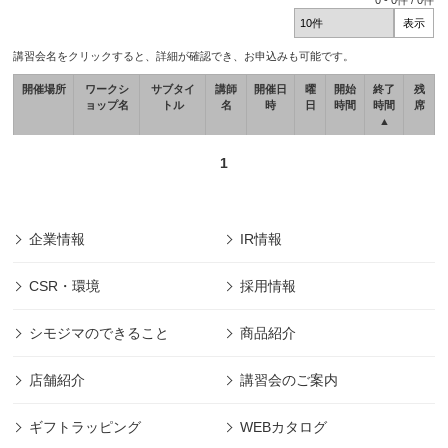
0
-
0
件 /
0
件
講習会名をクリックすると、詳細が確認でき、お申込みも可能です。
開催場所
ワークシ
サブタイ
講師
開催日
曜
開始
終了
残
ョップ名
トル
名
時
日
時間
時間
席
▲
1
企業情報
IR情報
CSR・環境
採用情報
シモジマのできること
商品紹介
店舗紹介
講習会のご案内
ギフトラッピング
WEBカタログ