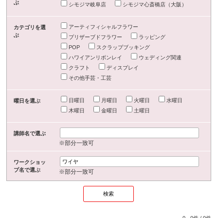
ぶ
シモジマ岐阜店
シモジマ心斎橋店（大阪）
アーティフィシャルフラワー
カテゴリを選
ぶ
プリザーブドフラワー
ラッピング
POP
スクラップブッキング
ハワイアンリボンレイ
ウェディング関連
クラフト
ディスプレイ
その他手芸・工芸
日曜日
月曜日
火曜日
水曜日
曜日を選ぶ
木曜日
金曜日
土曜日
講師名で選ぶ
※部分一致可
ワークショッ
プ名で選ぶ
※部分一致可