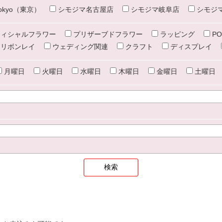
e tokyo（東京）
シモジマ名古屋店
シモジマ岐阜店
シモジ
ィシャルフラワー
プリザーブドフラワー
ラッピング
PO
リボンレイ
ウェディング関連
クラフト
ディスプレイ
月曜日
火曜日
水曜日
木曜日
金曜日
土曜日