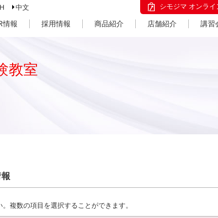
シモジマ オンライ
SH
中文
IR情報
採用情報
商品紹介
店舗紹介
講習
験教室
情報
い。複数の項目を選択することができます。