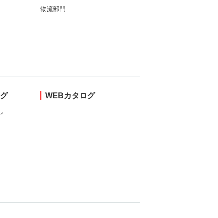
物流部門
ング
WEBカタログ
し