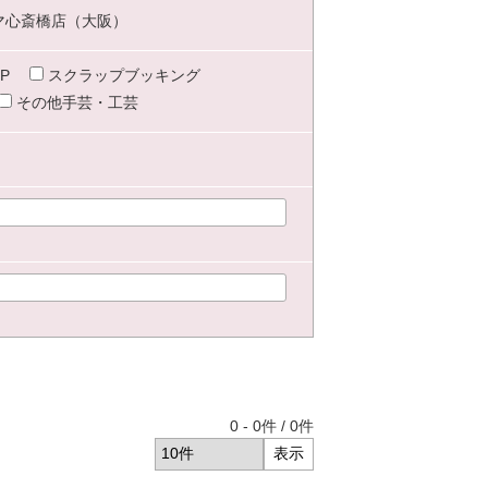
マ心斎橋店（大阪）
P
スクラップブッキング
その他手芸・工芸
0
-
0
件 /
0
件