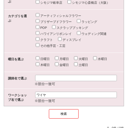
ぶ
シモジマ岐阜店
シモジマ心斎橋店（大阪）
アーティフィシャルフラワー
カテゴリを選
ぶ
プリザーブドフラワー
ラッピング
POP
スクラップブッキング
ハワイアンリボンレイ
ウェディング関連
クラフト
ディスプレイ
その他手芸・工芸
日曜日
月曜日
火曜日
水曜日
曜日を選ぶ
木曜日
金曜日
土曜日
講師名で選ぶ
※部分一致可
ワークショッ
プ名で選ぶ
※部分一致可