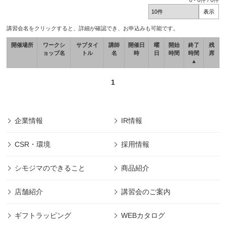
0
-
0
件 /
0
件
講習会名をクリックすると、詳細が確認でき、お申込みも可能です。
開催場所
ワークシ
サブタイ
講師
開催日
曜
開始
終了
残
ョップ名
トル
名
時
日
時間
時間
席
▲
1
企業情報
IR情報
CSR・環境
採用情報
シモジマのできること
商品紹介
店舗紹介
講習会のご案内
ギフトラッピング
WEBカタログ