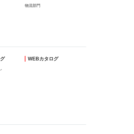
物流部門
ング
WEBカタログ
し