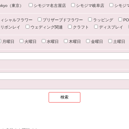
e tokyo（東京）
シモジマ名古屋店
シモジマ岐阜店
シモジ
ィシャルフラワー
プリザーブドフラワー
ラッピング
PO
リボンレイ
ウェディング関連
クラフト
ディスプレイ
月曜日
火曜日
水曜日
木曜日
金曜日
土曜日