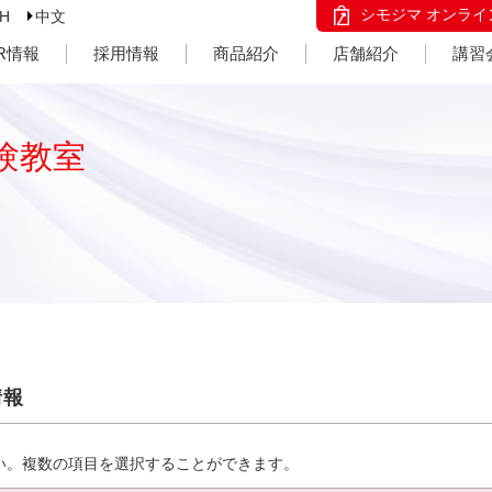
シモジマ オンライ
SH
中文
IR情報
採用情報
商品紹介
店舗紹介
講習
験教室
情報
い。複数の項目を選択することができます。