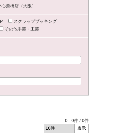
マ心斎橋店（大阪）
P
スクラップブッキング
その他手芸・工芸
0
-
0
件 /
0
件