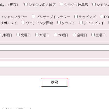
e tokyo（東京）
シモジマ名古屋店
シモジマ岐阜店
シモジ
ィシャルフラワー
プリザーブドフラワー
ラッピング
PO
リボンレイ
ウェディング関連
クラフト
ディスプレイ
月曜日
火曜日
水曜日
木曜日
金曜日
土曜日