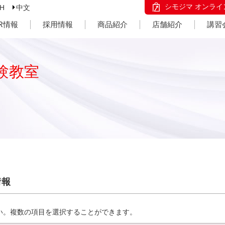
シモジマ オンライ
SH
中文
IR情報
採用情報
商品紹介
店舗紹介
講習
験教室
情報
い。複数の項目を選択することができます。