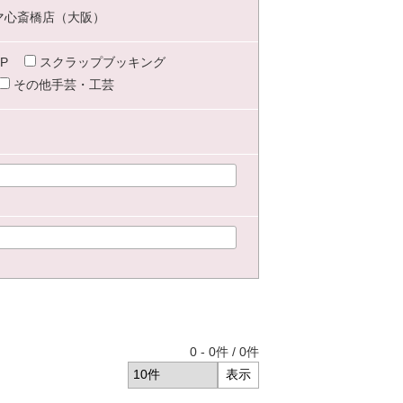
マ心斎橋店（大阪）
P
スクラップブッキング
その他手芸・工芸
0
-
0
件 /
0
件