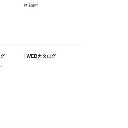
物流部門
ング
WEBカタログ
し