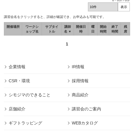
0
-
0
件 /
0
件
講習会名をクリックすると、詳細が確認でき、お申込みも可能です。
開催場所
ワークシ
サブタイ
講師
開催日
曜
開始
終了
残
ョップ名
トル
名 ▼
時
日
時間
時間
席
1
企業情報
IR情報
CSR・環境
採用情報
シモジマのできること
商品紹介
店舗紹介
講習会のご案内
ギフトラッピング
WEBカタログ