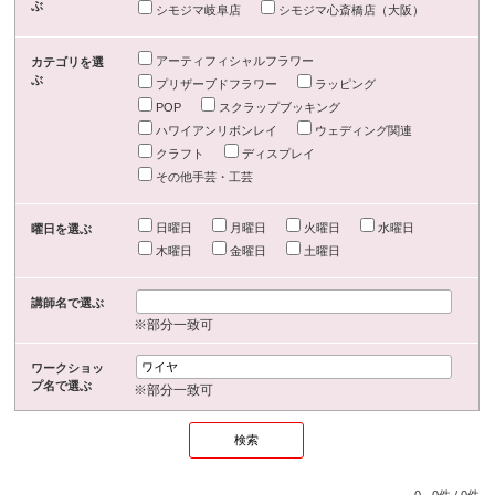
ぶ
シモジマ岐阜店
シモジマ心斎橋店（大阪）
アーティフィシャルフラワー
カテゴリを選
ぶ
プリザーブドフラワー
ラッピング
POP
スクラップブッキング
ハワイアンリボンレイ
ウェディング関連
クラフト
ディスプレイ
その他手芸・工芸
日曜日
月曜日
火曜日
水曜日
曜日を選ぶ
木曜日
金曜日
土曜日
講師名で選ぶ
※部分一致可
ワークショッ
プ名で選ぶ
※部分一致可