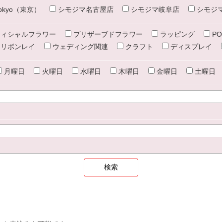
e tokyo（東京）
シモジマ名古屋店
シモジマ岐阜店
シモジ
ィシャルフラワー
プリザーブドフラワー
ラッピング
PO
リボンレイ
ウェディング関連
クラフト
ディスプレイ
月曜日
火曜日
水曜日
木曜日
金曜日
土曜日