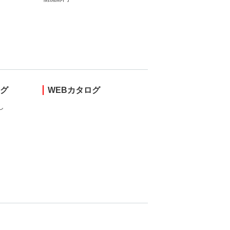
ング
WEBカタログ
し