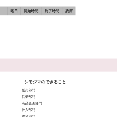
曜日
開始時間
終了時間
残席
シモジマのできること
販売部門
営業部門
商品企画部門
仕入部門
物流部門