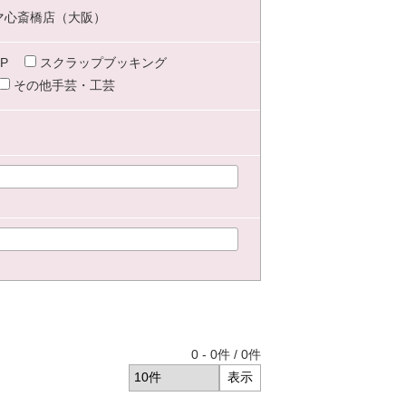
マ心斎橋店（大阪）
P
スクラップブッキング
その他手芸・工芸
0
-
0
件 /
0
件