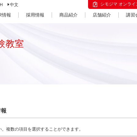
シモジマ オンライ
SH
中文
IR情報
採用情報
商品紹介
店舗紹介
講習
験教室
情報
い。複数の項目を選択することができます。