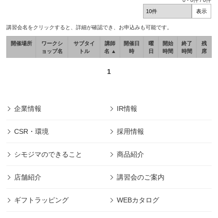
0
-
0
件 /
0
件
講習会名をクリックすると、詳細が確認でき、お申込みも可能です。
開催場所
ワークシ
サブタイ
講師
開催日
曜
開始
終了
残
ョップ名
トル
名 ▲
時
日
時間
時間
席
1
企業情報
IR情報
CSR・環境
採用情報
シモジマのできること
商品紹介
店舗紹介
講習会のご案内
ギフトラッピング
WEBカタログ