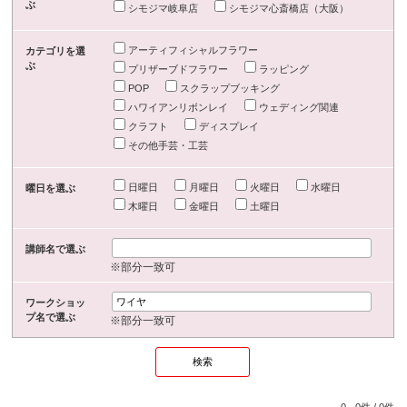
ぶ
シモジマ岐阜店
シモジマ心斎橋店（大阪）
アーティフィシャルフラワー
カテゴリを選
ぶ
プリザーブドフラワー
ラッピング
POP
スクラップブッキング
ハワイアンリボンレイ
ウェディング関連
クラフト
ディスプレイ
その他手芸・工芸
日曜日
月曜日
火曜日
水曜日
曜日を選ぶ
木曜日
金曜日
土曜日
講師名で選ぶ
※部分一致可
ワークショッ
プ名で選ぶ
※部分一致可