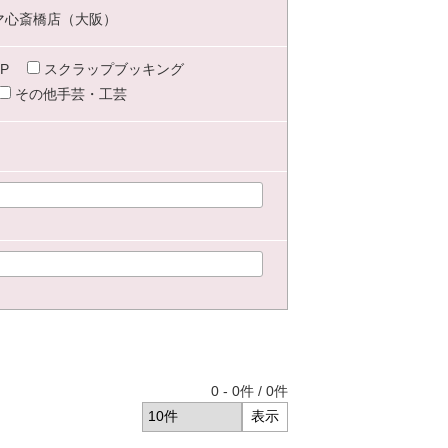
マ心斎橋店（大阪）
P
スクラップブッキング
その他手芸・工芸
0
-
0
件 /
0
件