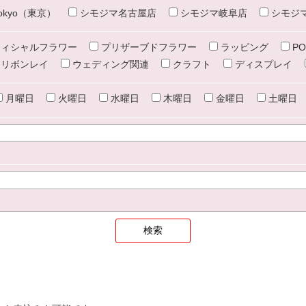
e tokyo（東京）
シモジマ名古屋店
シモジマ岐阜店
シモジ
ィシャルフラワー
プリザーブドフラワー
ラッピング
PO
リボンレイ
ウェディング関連
クラフト
ディスプレイ
月曜日
火曜日
水曜日
木曜日
金曜日
土曜日