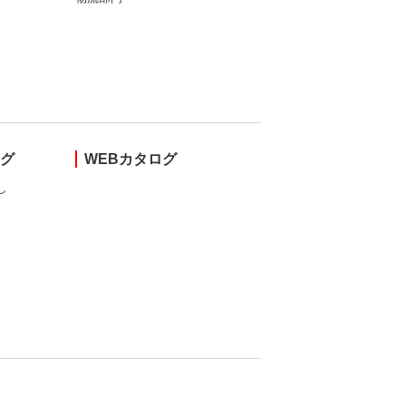
ング
WEBカタログ
し