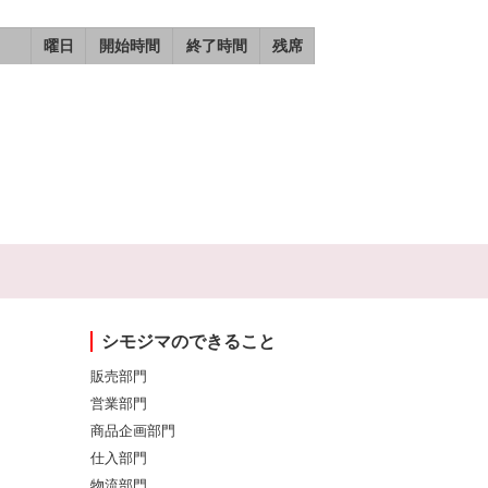
曜日
開始時間
終了時間
残席
シモジマのできること
販売部門
営業部門
商品企画部門
仕入部門
物流部門