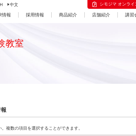
シモジマ オンライ
SH
中文
IR情報
採用情報
商品紹介
店舗紹介
講習
験教室
情報
い。複数の項目を選択することができます。