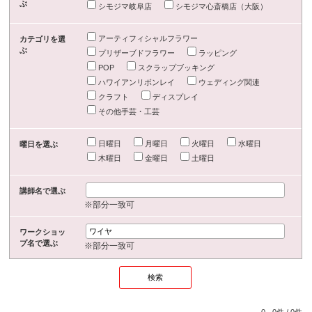
ぶ
シモジマ岐阜店
シモジマ心斎橋店（大阪）
アーティフィシャルフラワー
カテゴリを選
ぶ
プリザーブドフラワー
ラッピング
POP
スクラップブッキング
ハワイアンリボンレイ
ウェディング関連
クラフト
ディスプレイ
その他手芸・工芸
日曜日
月曜日
火曜日
水曜日
曜日を選ぶ
木曜日
金曜日
土曜日
講師名で選ぶ
※部分一致可
ワークショッ
プ名で選ぶ
※部分一致可