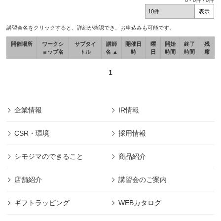
0
-
0
件 /
0
件
講習会名をクリックすると、詳細が確認でき、お申込みも可能です。
開催場所
ワークシ
サブタイ
講師
開催日
曜
開始
終了
残
ョップ名
トル
名 ▲
時
日
時間
時間
席
1
企業情報
IR情報
CSR・環境
採用情報
シモジマのできること
商品紹介
店舗紹介
講習会のご案内
ギフトラッピング
WEBカタログ