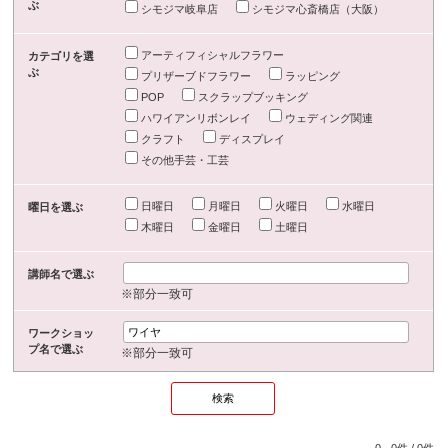
ぶ
シモジマ岐阜店
シモジマ心斎橋店（大阪）
アーティフィシャルフラワー
カテゴリを選
ぶ
プリザーブドフラワー
ラッピング
POP
スクラップブッキング
ハワイアンリボンレイ
ウェディング関連
クラフト
ディスプレイ
その他手芸・工芸
日曜日
月曜日
火曜日
水曜日
曜日を選ぶ
木曜日
金曜日
土曜日
講師名で選ぶ
※部分一致可
ワークショッ
プ名で選ぶ
※部分一致可