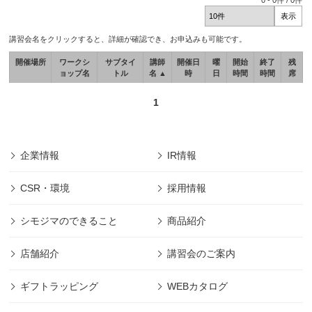
0
-
0
件 /
0
件
講習会名をクリックすると、詳細が確認でき、お申込みも可能です。
開催場所
ワークシ
サブタイ
講師
開催日
曜
開始
終了
残
ョップ名
トル
名 ▲
時
日
時間
時間
席
1
企業情報
IR情報
CSR・環境
採用情報
シモジマのできること
商品紹介
店舗紹介
講習会のご案内
ギフトラッピング
WEBカタログ