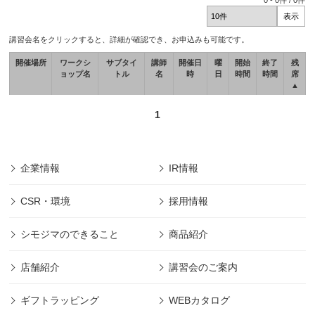
0
-
0
件 /
0
件
講習会名をクリックすると、詳細が確認でき、お申込みも可能です。
開催場所
ワークシ
サブタイ
講師
開催日
曜
開始
終了
残
ョップ名
トル
名
時
日
時間
時間
席
▲
1
企業情報
IR情報
CSR・環境
採用情報
シモジマのできること
商品紹介
店舗紹介
講習会のご案内
ギフトラッピング
WEBカタログ