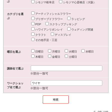
ぶ
シモジマ岐阜店
シモジマ心斎橋店（大阪）
アーティフィシャルフラワー
カテゴリを選
ぶ
プリザーブドフラワー
ラッピング
POP
スクラップブッキング
ハワイアンリボンレイ
ウェディング関連
クラフト
ディスプレイ
その他手芸・工芸
日曜日
月曜日
火曜日
水曜日
曜日を選ぶ
木曜日
金曜日
土曜日
講師名で選ぶ
※部分一致可
ワークショッ
プ名で選ぶ
※部分一致可