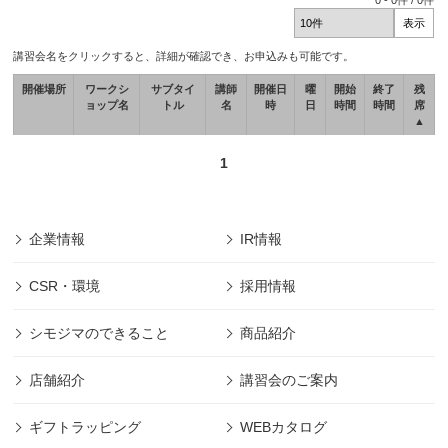
0
-
0
件 /
0
件
講習会名をクリックすると、詳細が確認でき、お申込みも可能です。
開催場所
ワークシ
サブタイ
講師
開催日
曜
開始
終了
残
ョップ名
トル
名
時
日
時間
時間
席
▲
1
企業情報
IR情報
CSR・環境
採用情報
シモジマのできること
商品紹介
店舗紹介
講習会のご案内
ギフトラッピング
WEBカタログ