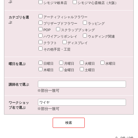
ぶ
シモジマ岐阜店
シモジマ心斎橋店（大阪）
アーティフィシャルフラワー
カテゴリを選
ぶ
プリザーブドフラワー
ラッピング
POP
スクラップブッキング
ハワイアンリボンレイ
ウェディング関連
クラフト
ディスプレイ
その他手芸・工芸
日曜日
月曜日
火曜日
水曜日
曜日を選ぶ
木曜日
金曜日
土曜日
講師名で選ぶ
※部分一致可
ワークショッ
プ名で選ぶ
※部分一致可