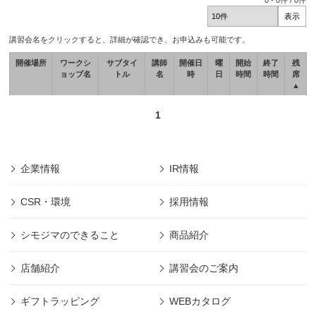
0
-
0
件 /
0
件
講習会名をクリックすると、詳細が確認でき、お申込みも可能です。
開催場所
ワークシ
サブタイ
講師
開催日
曜
開始
終了
残
ョップ名
トル
名
時
日
時間
時間
席
▲
1
企業情報
IR情報
CSR・環境
採用情報
シモジマのできること
商品紹介
店舗紹介
講習会のご案内
ギフトラッピング
WEBカタログ