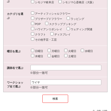
ぶ
シモジマ岐阜店
シモジマ心斎橋店（大阪）
アーティフィシャルフラワー
カテゴリを選
ぶ
プリザーブドフラワー
ラッピング
POP
スクラップブッキング
ハワイアンリボンレイ
ウェディング関連
クラフト
ディスプレイ
その他手芸・工芸
日曜日
月曜日
火曜日
水曜日
曜日を選ぶ
木曜日
金曜日
土曜日
講師名で選ぶ
※部分一致可
ワークショッ
プ名で選ぶ
※部分一致可