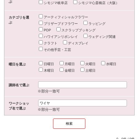
ぶ
シモジマ岐阜店
シモジマ心斎橋店（大阪）
アーティフィシャルフラワー
カテゴリを選
ぶ
プリザーブドフラワー
ラッピング
POP
スクラップブッキング
ハワイアンリボンレイ
ウェディング関連
クラフト
ディスプレイ
その他手芸・工芸
日曜日
月曜日
火曜日
水曜日
曜日を選ぶ
木曜日
金曜日
土曜日
講師名で選ぶ
※部分一致可
ワークショッ
プ名で選ぶ
※部分一致可