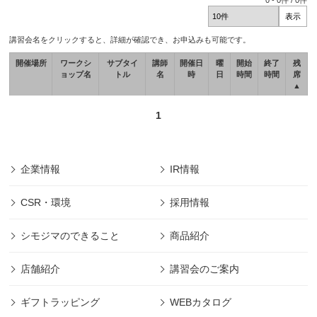
0
-
0
件 /
0
件
講習会名をクリックすると、詳細が確認でき、お申込みも可能です。
開催場所
ワークシ
サブタイ
講師
開催日
曜
開始
終了
残
ョップ名
トル
名
時
日
時間
時間
席
▲
1
企業情報
IR情報
CSR・環境
採用情報
シモジマのできること
商品紹介
店舗紹介
講習会のご案内
ギフトラッピング
WEBカタログ