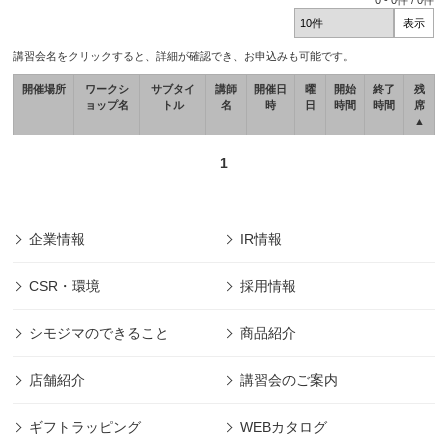
0
-
0
件 /
0
件
講習会名をクリックすると、詳細が確認でき、お申込みも可能です。
開催場所
ワークシ
サブタイ
講師
開催日
曜
開始
終了
残
ョップ名
トル
名
時
日
時間
時間
席
▲
1
企業情報
IR情報
CSR・環境
採用情報
シモジマのできること
商品紹介
店舗紹介
講習会のご案内
ギフトラッピング
WEBカタログ