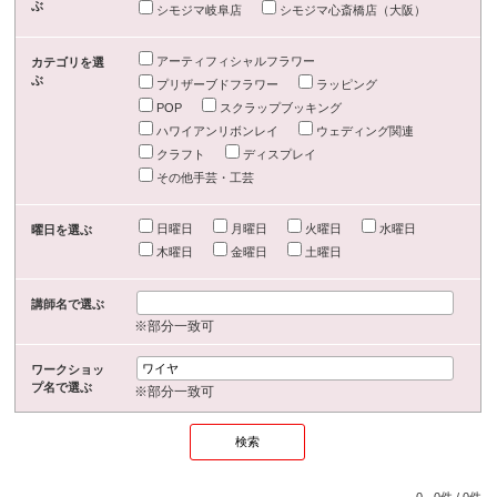
ぶ
シモジマ岐阜店
シモジマ心斎橋店（大阪）
アーティフィシャルフラワー
カテゴリを選
ぶ
プリザーブドフラワー
ラッピング
POP
スクラップブッキング
ハワイアンリボンレイ
ウェディング関連
クラフト
ディスプレイ
その他手芸・工芸
日曜日
月曜日
火曜日
水曜日
曜日を選ぶ
木曜日
金曜日
土曜日
講師名で選ぶ
※部分一致可
ワークショッ
プ名で選ぶ
※部分一致可