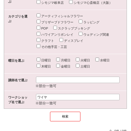
ぶ
シモジマ岐阜店
シモジマ心斎橋店（大阪）
アーティフィシャルフラワー
カテゴリを選
ぶ
プリザーブドフラワー
ラッピング
POP
スクラップブッキング
ハワイアンリボンレイ
ウェディング関連
クラフト
ディスプレイ
その他手芸・工芸
日曜日
月曜日
火曜日
水曜日
曜日を選ぶ
木曜日
金曜日
土曜日
講師名で選ぶ
※部分一致可
ワークショッ
プ名で選ぶ
※部分一致可