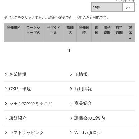
0
-
0
件 /
0
件
講習会名をクリックすると、詳細が確認でき、お申込みも可能です。
開催場所
ワークシ
サブタイ
講師
開催日
曜
開始
終了
残
ョップ名
トル
名
時
日
時間
時間
席
▲
1
企業情報
IR情報
CSR・環境
採用情報
シモジマのできること
商品紹介
店舗紹介
講習会のご案内
ギフトラッピング
WEBカタログ