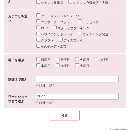
ぶ
シモジマ岐阜店
シモジマ心斎橋店（大阪）
アーティフィシャルフラワー
カテゴリを選
ぶ
プリザーブドフラワー
ラッピング
POP
スクラップブッキング
ハワイアンリボンレイ
ウェディング関連
クラフト
ディスプレイ
その他手芸・工芸
日曜日
月曜日
火曜日
水曜日
曜日を選ぶ
木曜日
金曜日
土曜日
講師名で選ぶ
※部分一致可
ワークショッ
プ名で選ぶ
※部分一致可