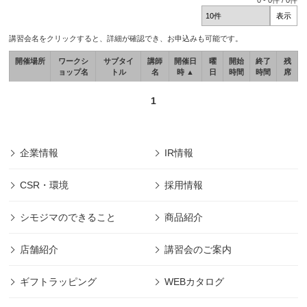
0
-
0
件 /
0
件
講習会名をクリックすると、詳細が確認でき、お申込みも可能です。
開催場所
ワークシ
サブタイ
講師
開催日
曜
開始
終了
残
ョップ名
トル
名
時 ▲
日
時間
時間
席
1
企業情報
IR情報
CSR・環境
採用情報
シモジマのできること
商品紹介
店舗紹介
講習会のご案内
ギフトラッピング
WEBカタログ