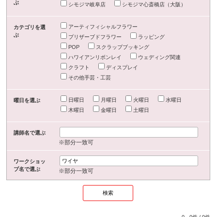
ぶ
シモジマ岐阜店
シモジマ心斎橋店（大阪）
アーティフィシャルフラワー
カテゴリを選
ぶ
プリザーブドフラワー
ラッピング
POP
スクラップブッキング
ハワイアンリボンレイ
ウェディング関連
クラフト
ディスプレイ
その他手芸・工芸
日曜日
月曜日
火曜日
水曜日
曜日を選ぶ
木曜日
金曜日
土曜日
講師名で選ぶ
※部分一致可
ワークショッ
プ名で選ぶ
※部分一致可