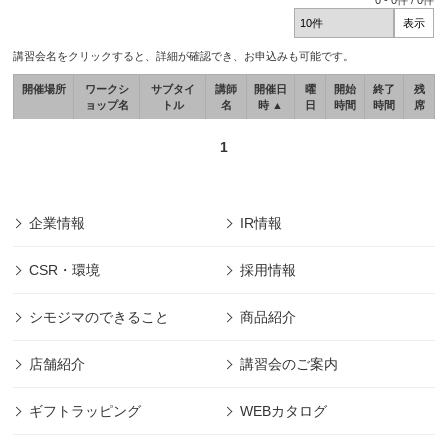
0
-
0
件 /
0
件
講習会名をクリックすると、詳細が確認でき、お申込みも可能です。
開催場所
ワークシ
サブタイ
講師
開催日
曜
開始
終了
残
ョップ名
トル
名
時 ▲
日
時間
時間
席
1
企業情報
IR情報
CSR・環境
採用情報
シモジマのできること
商品紹介
店舗紹介
講習会のご案内
ギフトラッピング
WEBカタログ