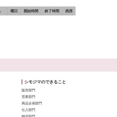
▲
曜日
開始時間
終了時間
残席
シモジマのできること
販売部門
営業部門
商品企画部門
仕入部門
物流部門