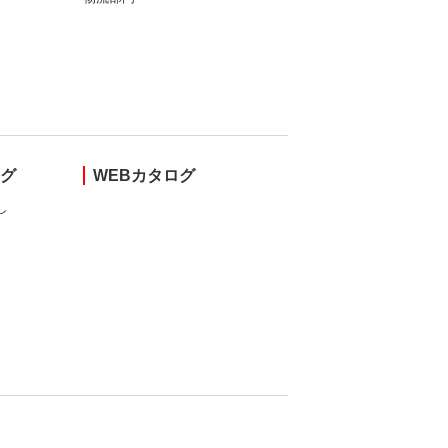
ング
WEBカタログ
し