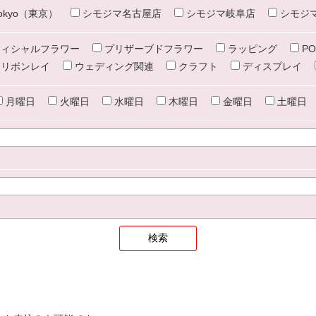
e tokyo（東京）
シモジマ名古屋店
シモジマ岐阜店
シモジ
ィシャルフラワー
プリザーブドフラワー
ラッピング
PO
リボンレイ
ウェディング関連
クラフト
ディスプレイ
月曜日
火曜日
水曜日
木曜日
金曜日
土曜日