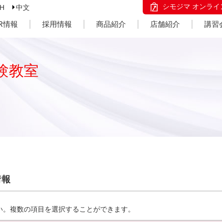
シモジマ オンライ
SH
中文
IR情報
採用情報
商品紹介
店舗紹介
講習
験教室
情報
い。複数の項目を選択することができます。