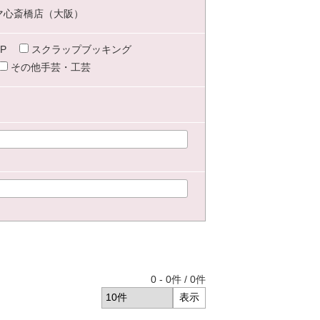
マ心斎橋店（大阪）
P
スクラップブッキング
その他手芸・工芸
0
-
0
件 /
0
件