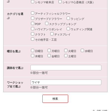
ぶ
シモジマ岐阜店
シモジマ心斎橋店（大阪）
アーティフィシャルフラワー
カテゴリを選
ぶ
プリザーブドフラワー
ラッピング
POP
スクラップブッキング
ハワイアンリボンレイ
ウェディング関連
クラフト
ディスプレイ
その他手芸・工芸
日曜日
月曜日
火曜日
水曜日
曜日を選ぶ
木曜日
金曜日
土曜日
講師名で選ぶ
※部分一致可
ワークショッ
プ名で選ぶ
※部分一致可