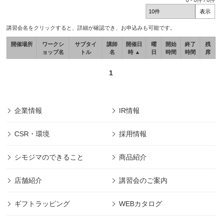
0
-
0
件 /
0
件
講習会名をクリックすると、詳細が確認でき、お申込みも可能です。
開催場所
ワークシ
サブタイ
講師
開催日
曜
開始
終了
残
ョップ名
トル
名
時 ▲
日
時間
時間
席
1
企業情報
IR情報
CSR・環境
採用情報
シモジマのできること
商品紹介
店舗紹介
講習会のご案内
ギフトラッピング
WEBカタログ