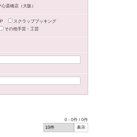
マ心斎橋店（大阪）
P
スクラップブッキング
その他手芸・工芸
0
-
0
件 /
0
件