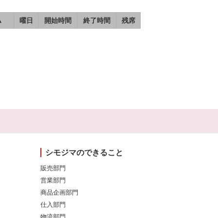
▲
曜日
開始時間
終了時間
残席
シモジマのできること
販売部門
営業部門
商品企画部門
仕入部門
物流部門