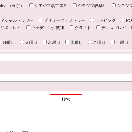
e tokyo（東京）
シモジマ名古屋店
シモジマ岐阜店
シモジ
ィシャルフラワー
プリザーブドフラワー
ラッピング
PO
リボンレイ
ウェディング関連
クラフト
ディスプレイ
月曜日
火曜日
水曜日
木曜日
金曜日
土曜日