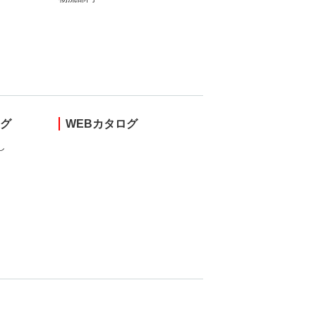
ング
WEBカタログ
し