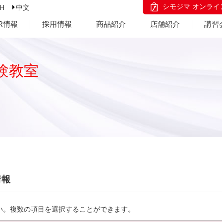
シモジマ オンライ
SH
中文
IR情報
採用情報
商品紹介
店舗紹介
講習
験教室
情報
い。複数の項目を選択することができます。