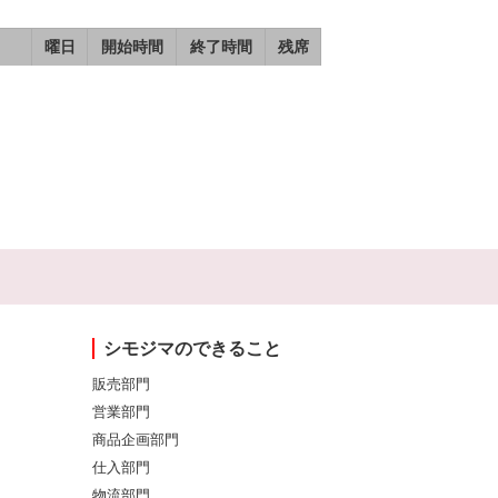
曜日
開始時間
終了時間
残席
シモジマのできること
販売部門
営業部門
商品企画部門
仕入部門
物流部門