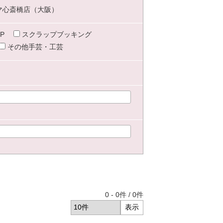
マ心斎橋店（大阪）
P
スクラップブッキング
その他手芸・工芸
0
-
0
件 /
0
件