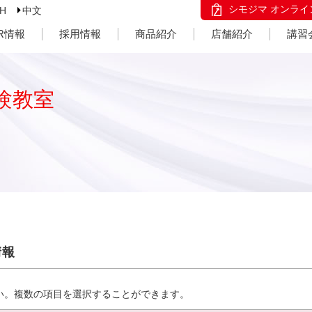
シモジマ オンライ
SH
中文
IR情報
採用情報
商品紹介
店舗紹介
講習
験教室
情報
い。複数の項目を選択することができます。