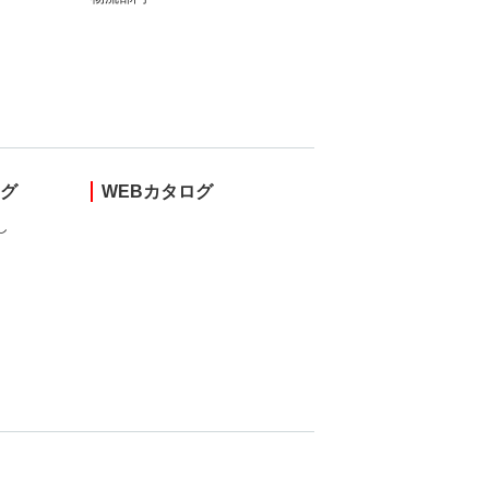
ング
WEBカタログ
し