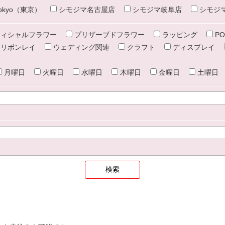
e tokyo（東京）
シモジマ名古屋店
シモジマ岐阜店
シモジ
ィシャルフラワー
プリザーブドフラワー
ラッピング
PO
リボンレイ
ウェディング関連
クラフト
ディスプレイ
月曜日
火曜日
水曜日
木曜日
金曜日
土曜日