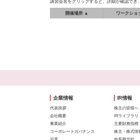
講習会名をクリックすると、詳細が確認でき
開催場所 ▲
ワークショ
企業情報
IR情報
代表挨拶
株主の皆様へ
会社概要
IRライブラリ
事業紹介
主要財務指標
コーポレートガバナンス
株主・株式情
沿革
中長期方針