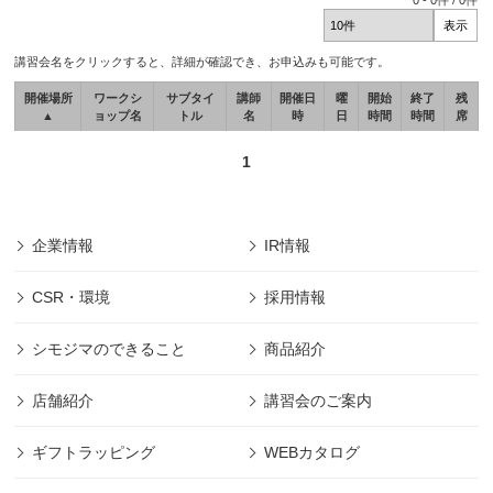
0
-
0
件 /
0
件
講習会名をクリックすると、詳細が確認でき、お申込みも可能です。
開催場所
ワークシ
サブタイ
講師
開催日
曜
開始
終了
残
▲
ョップ名
トル
名
時
日
時間
時間
席
1
企業情報
IR情報
CSR・環境
採用情報
シモジマのできること
商品紹介
店舗紹介
講習会のご案内
ギフトラッピング
WEBカタログ