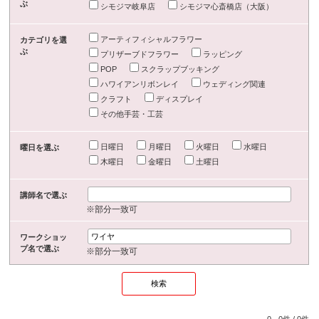
ぶ
シモジマ岐阜店
シモジマ心斎橋店（大阪）
アーティフィシャルフラワー
カテゴリを選
ぶ
プリザーブドフラワー
ラッピング
POP
スクラップブッキング
ハワイアンリボンレイ
ウェディング関連
クラフト
ディスプレイ
その他手芸・工芸
日曜日
月曜日
火曜日
水曜日
曜日を選ぶ
木曜日
金曜日
土曜日
講師名で選ぶ
※部分一致可
ワークショッ
プ名で選ぶ
※部分一致可