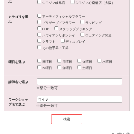
ぶ
シモジマ岐阜店
シモジマ心斎橋店（大阪）
アーティフィシャルフラワー
カテゴリを選
ぶ
プリザーブドフラワー
ラッピング
POP
スクラップブッキング
ハワイアンリボンレイ
ウェディング関連
クラフト
ディスプレイ
その他手芸・工芸
日曜日
月曜日
火曜日
水曜日
曜日を選ぶ
木曜日
金曜日
土曜日
講師名で選ぶ
※部分一致可
ワークショッ
プ名で選ぶ
※部分一致可