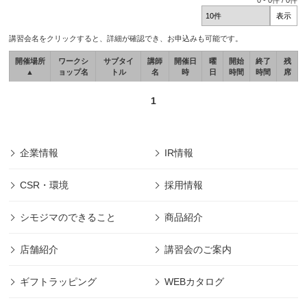
0
-
0
件 /
0
件
講習会名をクリックすると、詳細が確認でき、お申込みも可能です。
開催場所
ワークシ
サブタイ
講師
開催日
曜
開始
終了
残
▲
ョップ名
トル
名
時
日
時間
時間
席
1
企業情報
IR情報
CSR・環境
採用情報
シモジマのできること
商品紹介
店舗紹介
講習会のご案内
ギフトラッピング
WEBカタログ