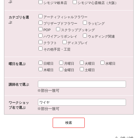
ぶ
シモジマ岐阜店
シモジマ心斎橋店（大阪）
アーティフィシャルフラワー
カテゴリを選
ぶ
プリザーブドフラワー
ラッピング
POP
スクラップブッキング
ハワイアンリボンレイ
ウェディング関連
クラフト
ディスプレイ
その他手芸・工芸
日曜日
月曜日
火曜日
水曜日
曜日を選ぶ
木曜日
金曜日
土曜日
講師名で選ぶ
※部分一致可
ワークショッ
プ名で選ぶ
※部分一致可