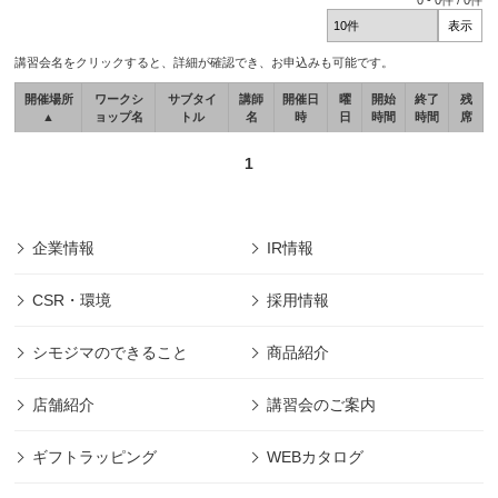
0
-
0
件 /
0
件
講習会名をクリックすると、詳細が確認でき、お申込みも可能です。
開催場所
ワークシ
サブタイ
講師
開催日
曜
開始
終了
残
▲
ョップ名
トル
名
時
日
時間
時間
席
1
企業情報
IR情報
CSR・環境
採用情報
シモジマのできること
商品紹介
店舗紹介
講習会のご案内
ギフトラッピング
WEBカタログ