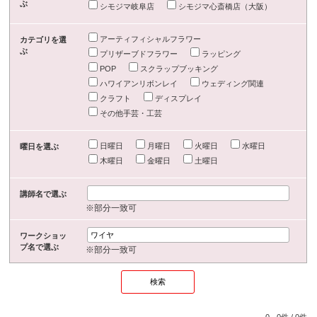
ぶ
シモジマ岐阜店
シモジマ心斎橋店（大阪）
アーティフィシャルフラワー
カテゴリを選
ぶ
プリザーブドフラワー
ラッピング
POP
スクラップブッキング
ハワイアンリボンレイ
ウェディング関連
クラフト
ディスプレイ
その他手芸・工芸
日曜日
月曜日
火曜日
水曜日
曜日を選ぶ
木曜日
金曜日
土曜日
講師名で選ぶ
※部分一致可
ワークショッ
プ名で選ぶ
※部分一致可