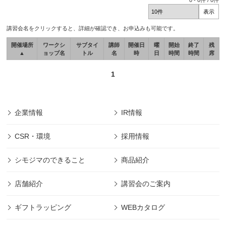
0
-
0
件 /
0
件
講習会名をクリックすると、詳細が確認でき、お申込みも可能です。
開催場所
ワークシ
サブタイ
講師
開催日
曜
開始
終了
残
▲
ョップ名
トル
名
時
日
時間
時間
席
1
企業情報
IR情報
CSR・環境
採用情報
シモジマのできること
商品紹介
店舗紹介
講習会のご案内
ギフトラッピング
WEBカタログ