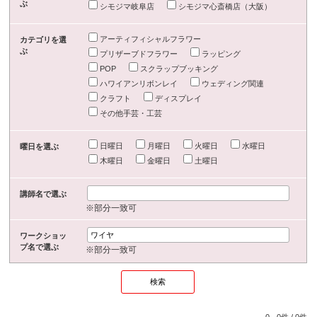
ぶ
シモジマ岐阜店
シモジマ心斎橋店（大阪）
アーティフィシャルフラワー
カテゴリを選
ぶ
プリザーブドフラワー
ラッピング
POP
スクラップブッキング
ハワイアンリボンレイ
ウェディング関連
クラフト
ディスプレイ
その他手芸・工芸
日曜日
月曜日
火曜日
水曜日
曜日を選ぶ
木曜日
金曜日
土曜日
講師名で選ぶ
※部分一致可
ワークショッ
プ名で選ぶ
※部分一致可