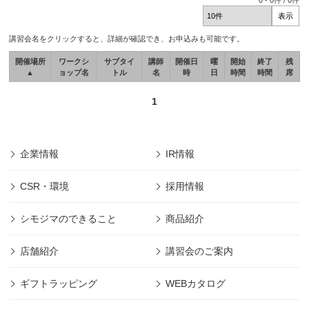
0
-
0
件 /
0
件
講習会名をクリックすると、詳細が確認でき、お申込みも可能です。
開催場所
ワークシ
サブタイ
講師
開催日
曜
開始
終了
残
▲
ョップ名
トル
名
時
日
時間
時間
席
1
企業情報
IR情報
CSR・環境
採用情報
シモジマのできること
商品紹介
店舗紹介
講習会のご案内
ギフトラッピング
WEBカタログ