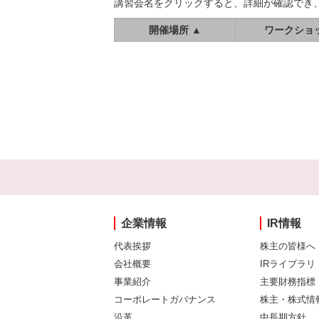
講習会名をクリックすると、詳細が確認でき
開催場所 ▲
ワークショ
企業情報
IR情報
代表挨拶
株主の皆様へ
会社概要
IRライブラリ
事業紹介
主要財務指標
コーポレートガバナンス
株主・株式情
沿革
中長期方針