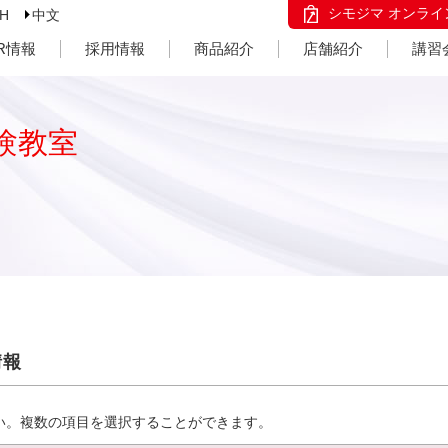
シモジマ オンライ
SH
中文
IR情報
採用情報
商品紹介
店舗紹介
講習
験教室
情報
い。複数の項目を選択することができます。