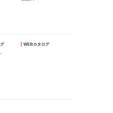
ング
WEBカタログ
し