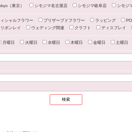
e tokyo（東京）
シモジマ名古屋店
シモジマ岐阜店
シモジ
ィシャルフラワー
プリザーブドフラワー
ラッピング
PO
リボンレイ
ウェディング関連
クラフト
ディスプレイ
月曜日
火曜日
水曜日
木曜日
金曜日
土曜日