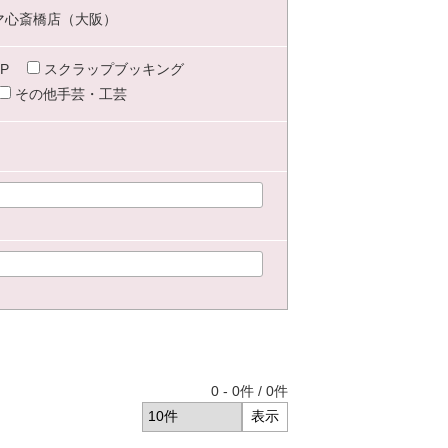
マ心斎橋店（大阪）
P
スクラップブッキング
その他手芸・工芸
0
-
0
件 /
0
件