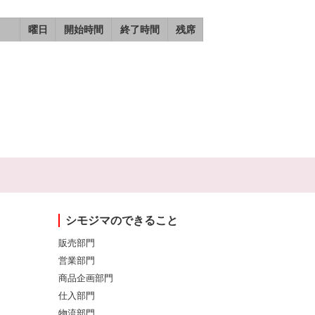
曜日
開始時間
終了時間
残席
シモジマのできること
販売部門
営業部門
商品企画部門
仕入部門
物流部門