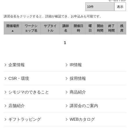
0
-
0
件 /
0
件
講習会名をクリックすると、詳細が確認でき、お申込みも可能です。
開催場所
ワークシ
サブタイ
講師
開催日
曜
開始
終了
残
▲
ョップ名
トル
名
時
日
時間
時間
席
1
企業情報
IR情報
CSR・環境
採用情報
シモジマのできること
商品紹介
店舗紹介
講習会のご案内
ギフトラッピング
WEBカタログ