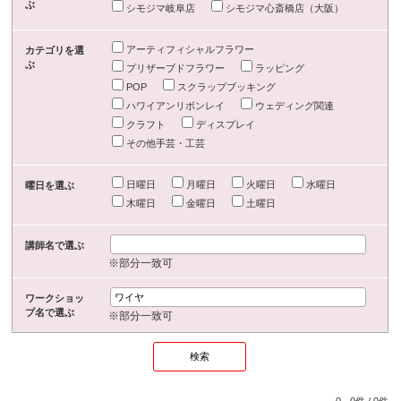
ぶ
シモジマ岐阜店
シモジマ心斎橋店（大阪）
アーティフィシャルフラワー
カテゴリを選
ぶ
プリザーブドフラワー
ラッピング
POP
スクラップブッキング
ハワイアンリボンレイ
ウェディング関連
クラフト
ディスプレイ
その他手芸・工芸
日曜日
月曜日
火曜日
水曜日
曜日を選ぶ
木曜日
金曜日
土曜日
講師名で選ぶ
※部分一致可
ワークショッ
プ名で選ぶ
※部分一致可