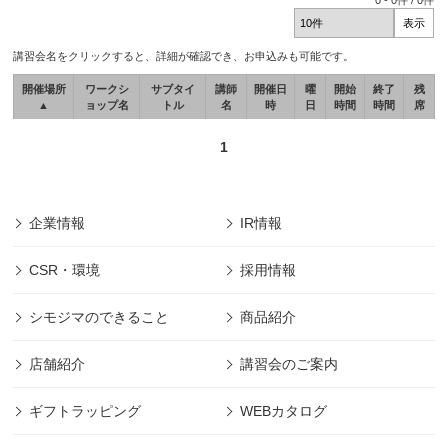
0
-
0
件 /
0
件
講習会名をクリックすると、詳細が確認でき、お申込みも可能です。
開催場所
ワークシ
サブタイ
講師
開催日
曜
開始
終了
残
▲
ョップ名
トル
名
時
日
時間
時間
席
1
企業情報
IR情報
CSR・環境
採用情報
シモジマのできること
商品紹介
店舗紹介
講習会のご案内
ギフトラッピング
WEBカタログ