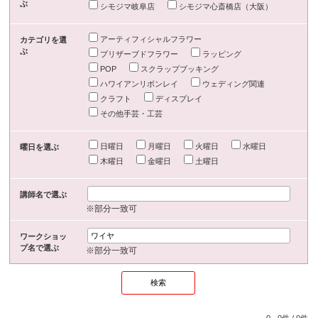
ぶ
シモジマ岐阜店
シモジマ心斎橋店（大阪）
アーティフィシャルフラワー
カテゴリを選
ぶ
プリザーブドフラワー
ラッピング
POP
スクラップブッキング
ハワイアンリボンレイ
ウェディング関連
クラフト
ディスプレイ
その他手芸・工芸
日曜日
月曜日
火曜日
水曜日
曜日を選ぶ
木曜日
金曜日
土曜日
講師名で選ぶ
※部分一致可
ワークショッ
プ名で選ぶ
※部分一致可