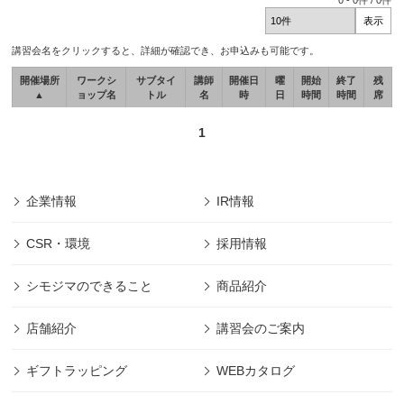
0
-
0
件 /
0
件
講習会名をクリックすると、詳細が確認でき、お申込みも可能です。
開催場所
ワークシ
サブタイ
講師
開催日
曜
開始
終了
残
▲
ョップ名
トル
名
時
日
時間
時間
席
1
企業情報
IR情報
CSR・環境
採用情報
シモジマのできること
商品紹介
店舗紹介
講習会のご案内
ギフトラッピング
WEBカタログ