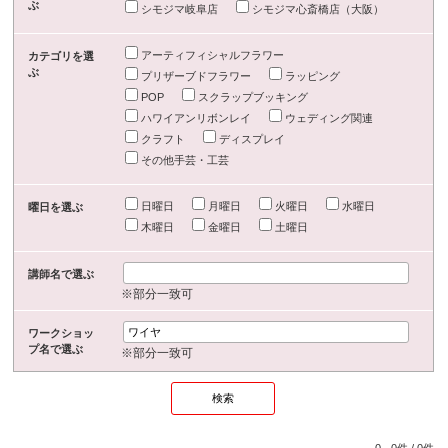
ぶ
シモジマ岐阜店
シモジマ心斎橋店（大阪）
アーティフィシャルフラワー
カテゴリを選
ぶ
プリザーブドフラワー
ラッピング
POP
スクラップブッキング
ハワイアンリボンレイ
ウェディング関連
クラフト
ディスプレイ
その他手芸・工芸
日曜日
月曜日
火曜日
水曜日
曜日を選ぶ
木曜日
金曜日
土曜日
講師名で選ぶ
※部分一致可
ワークショッ
プ名で選ぶ
※部分一致可