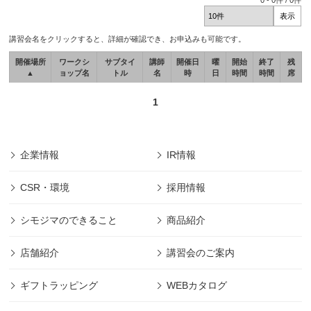
0
-
0
件 /
0
件
講習会名をクリックすると、詳細が確認でき、お申込みも可能です。
開催場所
ワークシ
サブタイ
講師
開催日
曜
開始
終了
残
▲
ョップ名
トル
名
時
日
時間
時間
席
1
企業情報
IR情報
CSR・環境
採用情報
シモジマのできること
商品紹介
店舗紹介
講習会のご案内
ギフトラッピング
WEBカタログ