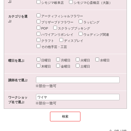
ぶ
シモジマ岐阜店
シモジマ心斎橋店（大阪）
アーティフィシャルフラワー
カテゴリを選
ぶ
プリザーブドフラワー
ラッピング
POP
スクラップブッキング
ハワイアンリボンレイ
ウェディング関連
クラフト
ディスプレイ
その他手芸・工芸
日曜日
月曜日
火曜日
水曜日
曜日を選ぶ
木曜日
金曜日
土曜日
講師名で選ぶ
※部分一致可
ワークショッ
プ名で選ぶ
※部分一致可