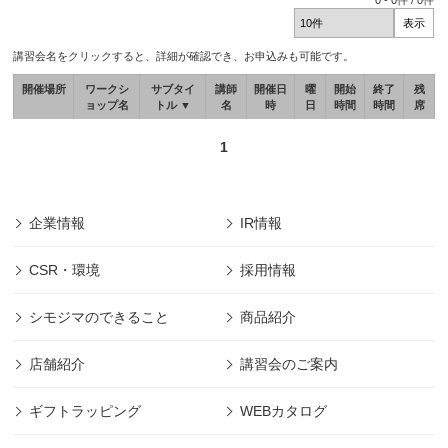
0
-
0
件 /
0
件
講習会名をクリックすると、詳細が確認でき、お申込みも可能です。
開催場所
ワークシ
サブタイ
講師
開催日
曜
開始
終了
残
ョップ名
トル ▼
名
時
日
時間
時間
席
1
企業情報
IR情報
CSR・環境
採用情報
シモジマのできること
商品紹介
店舗紹介
講習会のご案内
ギフトラッピング
WEBカタログ