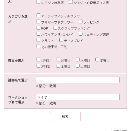
ぶ
シモジマ岐阜店
シモジマ心斎橋店（大阪）
アーティフィシャルフラワー
カテゴリを選
ぶ
プリザーブドフラワー
ラッピング
POP
スクラップブッキング
ハワイアンリボンレイ
ウェディング関連
クラフト
ディスプレイ
その他手芸・工芸
日曜日
月曜日
火曜日
水曜日
曜日を選ぶ
木曜日
金曜日
土曜日
講師名で選ぶ
※部分一致可
ワークショッ
プ名で選ぶ
※部分一致可